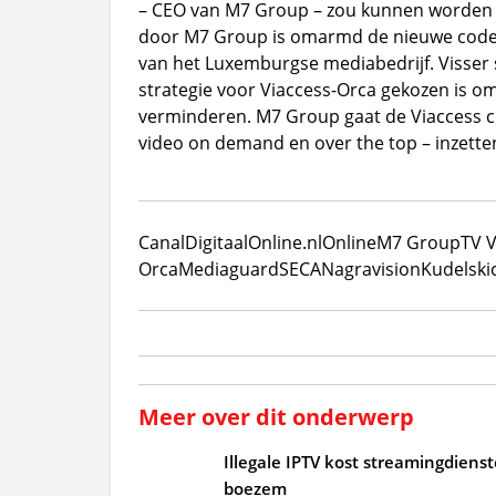
– CEO van M7 Group – zou kunnen worden 
door M7 Group is omarmd de nieuwe coder
van het Luxemburgse mediabedrijf. Visser s
strategie voor Viaccess-Orca gekozen is om
verminderen. M7 Group gaat de Viaccess code
video on demand en over the top – inzette
CanalDigitaal
Online.nl
Online
M7 Group
TV 
Orca
Mediaguard
SECA
Nagravision
Kudelski
Meer over dit onderwerp
Illegale IPTV kost streamingdiens
boezem