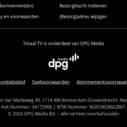
abonnement(en)
Bezorgklacht indienen
cy en voorwaarden
(Bezorg)adres wijzigen
Totaal TV is onderdeel van DPG Media
cookiebeleid
Spelvoorwaarden
Abonnementsvoorwaa
 Van der Madeweg 40, 1114 AM Amsterdam-Duivendrecht, Ne
KvK Nummer: 34172906 | BTW Nummer: NL810828662B01
© 2024 DPG Media B.V. – alle rechten voorbehouden