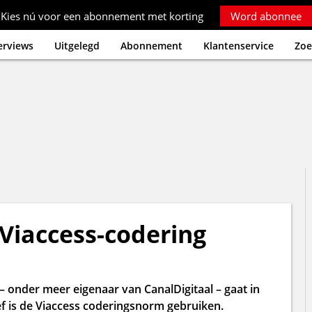
Kies nú voor een abonnement met korting
Word abonnee
erviews
Uitgelegd
Abonnement
Klantenservice
Zoe
 Viaccess-codering
onder meer eigenaar van CanalDigitaal – gaat in
f is de Viaccess coderingsnorm gebruiken.