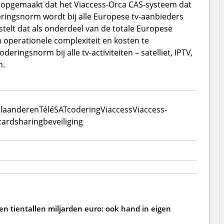
opgemaakt dat het Viaccess-Orca CAS-systeem dat
ingsnorm wordt bij alle Europese tv-aanbieders
telt dat als onderdeel van de totale Europese
 operationele complexiteit en kosten te
ringsnorm bij alle tv-activiteiten – satelliet, IPTV,
n.
Vlaanderen
TéléSAT
codering
Viaccess
Viaccess-
cardsharing
beveiliging
ten tientallen miljarden euro: ook hand in eigen