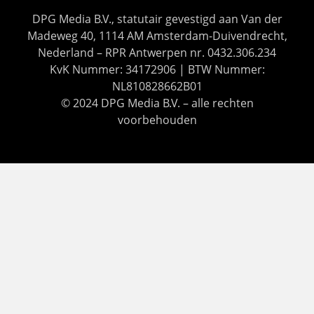
DPG Media B.V., statutair gevestigd aan Van der
Madeweg 40, 1114 AM Amsterdam-Duivendrecht,
Nederland – RPR Antwerpen nr. 0432.306.234
KvK Nummer: 34172906 | BTW Nummer:
NL810828662B01
© 2024 DPG Media B.V. – alle rechten
voorbehouden