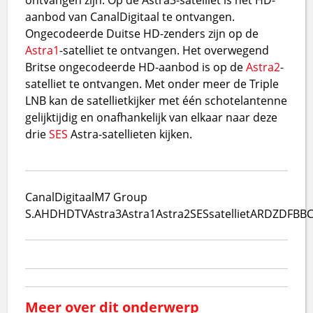
aanbod van CanalDigitaal te ontvangen.
Ongecodeerde Duitse HD-zenders zijn op de
Astra1
-satelliet te ontvangen. Het overwegend
Britse ongecodeerde HD-aanbod is op de
Astra2
-
satelliet te ontvangen. Met onder meer de Triple
LNB kan de satellietkijker met één schotelantenne
gelijktijdig en onafhankelijk van elkaar naar deze
drie
SES
Astra-satellieten kijken.
CanalDigitaal
M7 Group
S.A
HD
HDTV
Astra3
Astra1
Astra2
SES
satelliet
ARD
ZDF
BB
Meer over dit onderwerp