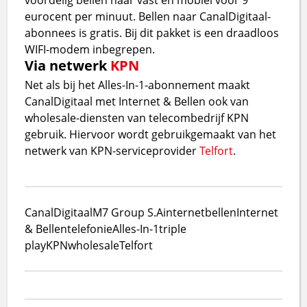
eurocent per minuut. Bellen naar CanalDigitaal-
abonnees is gratis. Bij dit pakket is een draadloos
WIFI-modem inbegrepen.
Via netwerk
KPN
Net als bij het Alles-In-1-abonnement maakt
CanalDigitaal met Internet & Bellen ook van
wholesale-diensten van telecombedrijf KPN
gebruik. Hiervoor wordt gebruikgemaakt van het
netwerk van KPN-serviceprovider
Telfort
.
CanalDigitaal
M7 Group S.A
internet
bellen
Internet
& Bellen
telefonie
Alles-In-1
triple
play
KPN
wholesale
Telfort