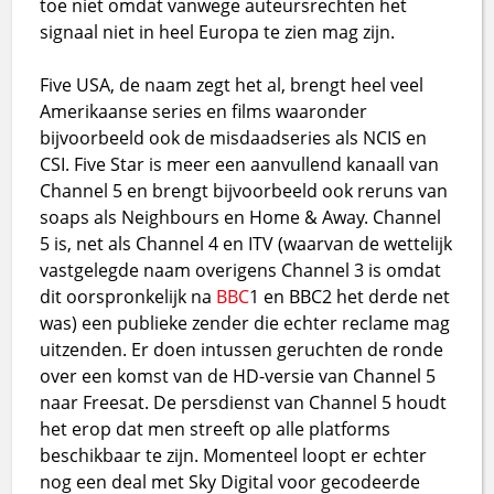
toe niet omdat vanwege auteursrechten het
signaal niet in heel Europa te zien mag zijn.
Five USA, de naam zegt het al, brengt heel veel
Amerikaanse series en films waaronder
bijvoorbeeld ook de misdaadseries als NCIS en
CSI. Five Star is meer een aanvullend kanaall van
Channel 5 en brengt bijvoorbeeld ook reruns van
soaps als Neighbours en Home & Away. Channel
5 is, net als Channel 4 en ITV (waarvan de wettelijk
vastgelegde naam overigens Channel 3 is omdat
dit oorspronkelijk na
BBC
1 en BBC2 het derde net
was) een publieke zender die echter reclame mag
uitzenden. Er doen intussen geruchten de ronde
over een komst van de HD-versie van Channel 5
naar Freesat. De persdienst van Channel 5 houdt
het erop dat men streeft op alle platforms
beschikbaar te zijn. Momenteel loopt er echter
nog een deal met Sky Digital voor gecodeerde