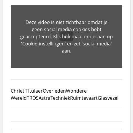
Deze video is niet zichtbaar omdat je
geen social media cookies hebt
geaccepteerd. Klik helemaal onderaan op
'Cookie-instellingen' en zet 'social media'
aan.
Chriet Titulaer
Overleden
Wondere
Wereld
TROS
Astra
Techniek
Ruimtevaart
Glasvezel