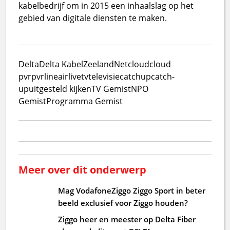
kabelbedrijf om in 2015 een inhaalslag op het
gebied van digitale diensten te maken.
Delta
Delta Kabel
ZeelandNet
cloud
cloud
pvr
pvr
lineair
live
tv
televisie
catchup
catch-
up
uitgesteld kijken
TV Gemist
NPO
Gemist
Programma Gemist
Meer over dit onderwerp
Mag VodafoneZiggo Ziggo Sport in beter
beeld exclusief voor Ziggo houden?
Ziggo heer en meester op Delta Fiber