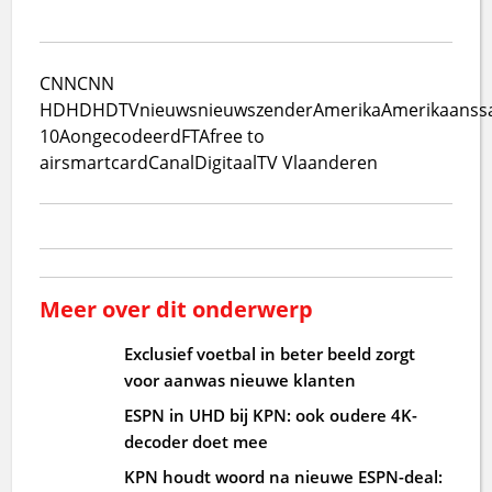
CNN
CNN
HD
HD
HDTV
nieuws
nieuwszender
Amerika
Amerikaans
s
10A
ongecodeerd
FTA
free to
air
smartcard
CanalDigitaal
TV Vlaanderen
Meer over dit onderwerp
Exclusief voetbal in beter beeld zorgt
voor aanwas nieuwe klanten
ESPN in UHD bij KPN: ook oudere 4K-
decoder doet mee
KPN houdt woord na nieuwe ESPN-deal: