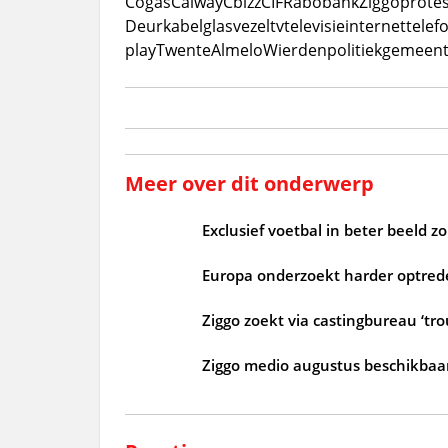
Cogas
Caiway
Cbizz
CIF
Rabobank
Ziggo
protes
Deur
kabel
glasvezel
tv
televisie
internet
telef
play
Twente
Almelo
Wierden
politiek
gemeent
Meer over dit onderwerp
Exclusief voetbal in beter beeld 
Europa onderzoekt harder optrede
Ziggo zoekt via castingbureau ‘tr
Ziggo medio augustus beschikbaar