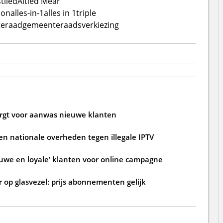
tlied
Altied Mear
oon
alles-in-1
alles in 1
triple
eraad
gemeenteraadsverkiezing
zorgt voor aanwas nieuwe klanten
n nationale overheden tegen illegale IPTV
ouwe en loyale’ klanten voor online campagne
 op glasvezel: prijs abonnementen gelijk