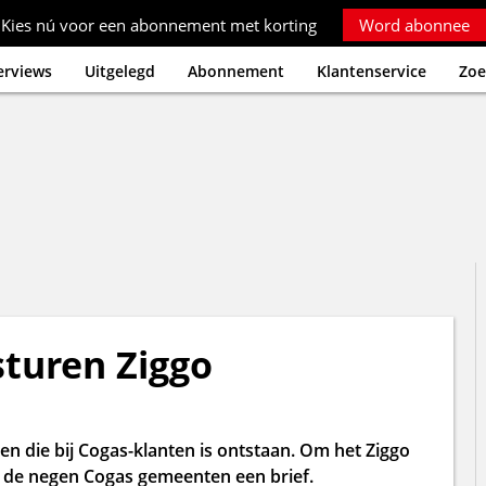
Kies nú voor een abonnement met korting
Word abonnee
erviews
Uitgelegd
Abonnement
Klantenservice
Zoe
turen Ziggo
n die bij Cogas-klanten is ontstaan. Om het Ziggo
n de negen Cogas gemeenten een brief.