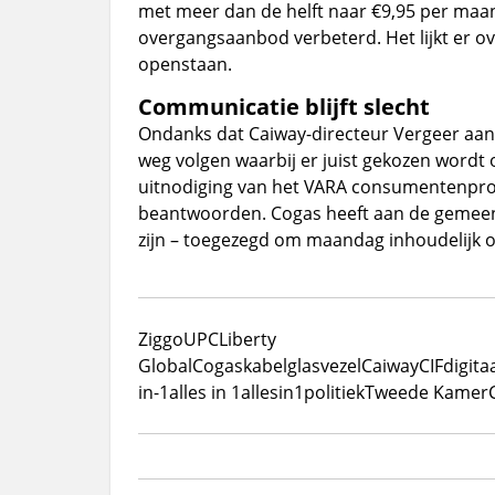
met meer dan de helft naar €9,95 per maa
overgangsaanbod verbeterd. Het lijkt er o
openstaan.
Communicatie blijft slecht
Ondanks dat Caiway-directeur Vergeer aange
weg volgen waarbij er juist gekozen wordt o
uitnodiging van het VARA consumentenp
beantwoorden. Cogas heeft aan de gemeente
zijn – toegezegd om maandag inhoudelijk 
Ziggo
UPC
Liberty
Global
Cogas
kabel
glasvezel
Caiway
CIF
digita
in-1
alles in 1
allesin1
politiek
Tweede Kamer