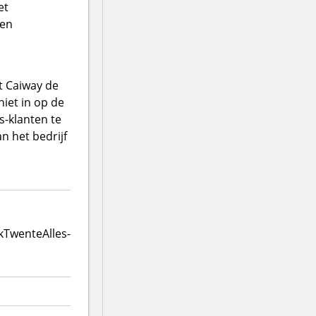
et
gen
t Caiway de
niet in op de
-klanten te
n het bedrijf
k
Twente
Alles-