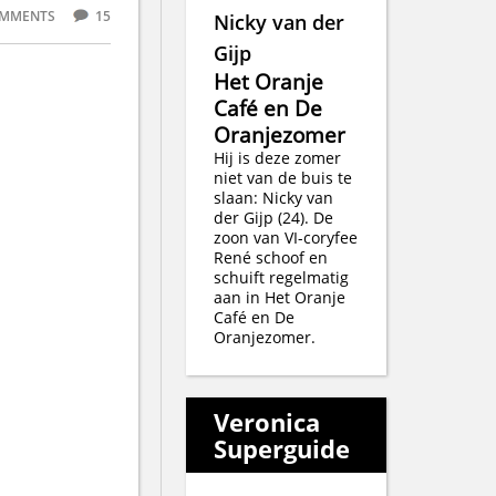
MMENTS
15
Nicky van der
Gijp
Het Oranje
Café en De
Oranjezomer
Hij is deze zomer
niet van de buis te
slaan: Nicky van
der Gijp (24). De
zoon van VI-coryfee
René schoof en
schuift regelmatig
aan in Het Oranje
Café en De
Oranjezomer.
Veronica
Superguide