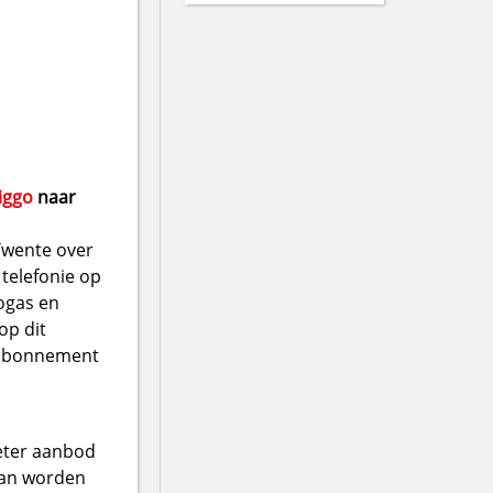
iggo
naar
 Twente over
 telefonie op
ogas en
op dit
v-abonnement
beter aanbod
kan worden