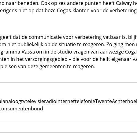
nd naar beneden. Ook op zes andere punten heeft Caiway h
verigens niet op dat boze Cogas-klanten voor de verbeterin
eft dat de communicatie voor verbetering vatbaar is, blijf
m niet publiekelijk op de situatie te reageren. Zo ging men 
rogramma
Kassa
om in de studio vragen van aanwezige Cogas
n in het verzorgingsgebied – die voor de helft eigenaar va
op eisen van deze gemeenten te reageren.
al
analoog
tv
televisie
radio
internet
telefonie
Twente
Achterhoe
Consumentenbond