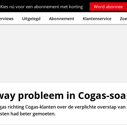
Kies nú voor een abonnement met korting
Word abonnee
erviews
Uitgelegd
Abonnement
Klantenservice
Zoe
ay probleem in Cogas-soa
s richting Cogas-klanten over de verplichte overstap van 
nsten had beter gemoeten.