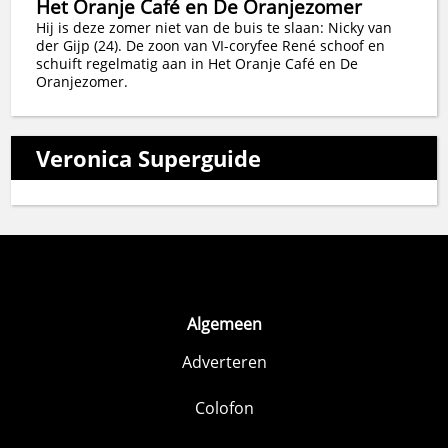
Het Oranje Café en De Oranjezomer
Hij is deze zomer niet van de buis te slaan: Nicky van
der Gijp (24). De zoon van VI-coryfee René schoof en
schuift regelmatig aan in Het Oranje Café en De
Oranjezomer.
Veronica Superguide
Algemeen
Adverteren
Colofon