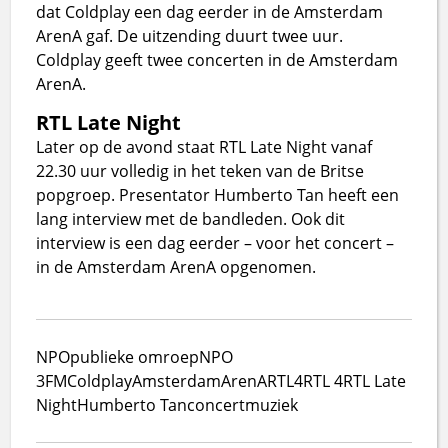
dat Coldplay een dag eerder in de Amsterdam
ArenA gaf. De uitzending duurt twee uur.
Coldplay geeft twee concerten in de Amsterdam
ArenA.
RTL Late Night
Later op de avond staat RTL Late Night vanaf
22.30 uur volledig in het teken van de Britse
popgroep. Presentator Humberto Tan heeft een
lang interview met de bandleden. Ook dit
interview is een dag eerder – voor het concert –
in de Amsterdam ArenA opgenomen.
NPO
publieke omroep
NPO
3FM
Coldplay
Amsterdam
ArenA
RTL4
RTL 4
RTL Late
Night
Humberto Tan
concert
muziek