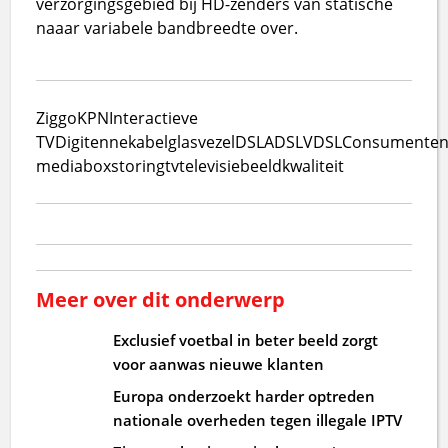
verzorgingsgebied bij HD-zenders van statische
naaar variabele bandbreedte over.
Ziggo
KPN
Interactieve
TV
Digitenne
kabel
glasvezel
DSL
ADSL
VDSL
Consumente
mediabox
storing
tv
televisie
beeldkwaliteit
Meer over dit onderwerp
Exclusief voetbal in beter beeld zorgt
voor aanwas nieuwe klanten
Europa onderzoekt harder optreden
nationale overheden tegen illegale IPTV