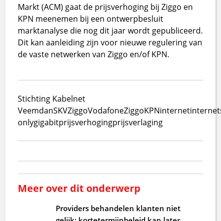
Markt (ACM) gaat de prijsverhoging bij Ziggo en
KPN meenemen bij een ontwerpbesluit
marktanalyse die nog dit jaar wordt gepubliceerd.
Dit kan aanleiding zijn voor nieuwe regulering van
de vaste netwerken van Ziggo en/of KPN.
Stichting Kabelnet
Veemdan
SKV
Ziggo
VodafoneZiggo
KPN
internet
internet
only
gigabit
prijsverhoging
prijsverlaging
Meer over dit onderwerp
Providers behandelen klanten niet
gelijk: kortetermijnbeleid kan later