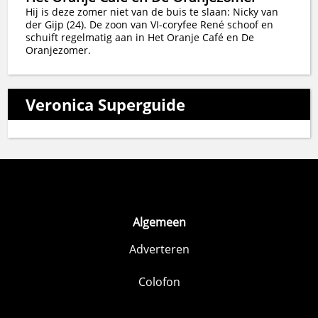
Hij is deze zomer niet van de buis te slaan: Nicky van
der Gijp (24). De zoon van VI-coryfee René schoof en
schuift regelmatig aan in Het Oranje Café en De
Oranjezomer.
Veronica Superguide
Algemeen
Adverteren
Colofon