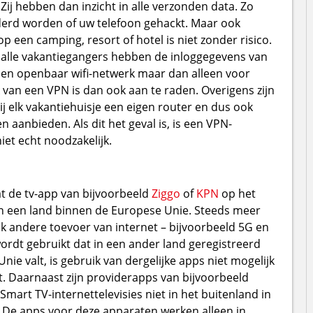
ij hebben dan inzicht in alle verzonden data. Zo
erd worden of uw telefoon gehackt. Maar ook
p een camping, resort of hotel is niet zonder risico.
 alle vakantiegangers hebben de inloggegevens van
s een openbaar wifi-netwerk maar dan alleen voor
k van een VPN is dan ook aan te raden. Overigens zijn
j elk vakantiehuisje een eigen router en dus ook
 aanbieden. Als dit het geval is, is een VPN-
et echt noodzakelijk.
at de tv-app van bijvoorbeeld
Ziggo
of
KPN
op het
 in een land binnen de Europese Unie. Steeds meer
 andere toevoer van internet – bijvoorbeeld 5G en
wordt gebruikt dat in een ander land geregistreerd
nie valt, is gebruik van dergelijke apps niet mogelijk
t. Daarnaast zijn providerapps van bijvoorbeeld
mart TV-internettelevisies niet in het buitenland in
 De apps voor deze apparaten werken alleen in