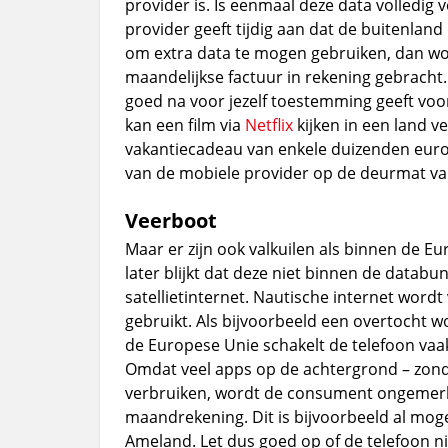
provider is. Is eenmaal deze data volledig 
provider geeft tijdig aan dat de buitenland
om extra data te mogen gebruiken, dan wor
maandelijkse factuur in rekening gebracht
goed na voor jezelf toestemming geeft voo
kan een film via
Netflix
kijken in een land 
vakantiecadeau van enkele duizenden euro 
van de mobiele provider op de deurmat val
Veerboot
Maar er zijn ook valkuilen als binnen de 
later blijkt dat deze niet binnen de databun
satellietinternet. Nautische internet wor
gebruikt. Als bijvoorbeeld een overtocht 
de Europese Unie schakelt de telefoon vaa
Omdat veel apps op de achtergrond – zonde
verbruiken, wordt de consument ongemerkt
maandrekening. Dit is bijvoorbeeld al mogel
Ameland. Let dus goed op of de telefoon ni