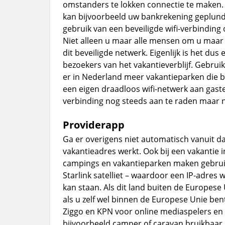
omstanders te lokken connectie te maken. Z
kan bijvoorbeeld uw bankrekening geplund
gebruik van een beveiligde wifi-verbinding o
Niet alleen u maar alle mensen om u maar
dit beveiligde netwerk. Eigenlijk is het du
bezoekers van het vakantieverblijf. Gebrui
er in Nederland meer vakantieparken die bi
een eigen draadloos wifi-netwerk aan gasten
verbinding nog steeds aan te raden maar ni
Providerapp
Ga er overigens niet automatisch vanuit d
vakantieadres werkt. Ook bij een vakantie
campings en vakantieparken maken gebruik
Starlink satelliet – waardoor een IP-adres 
kan staan. Als dit land buiten de Europese U
als u zelf wel binnen de Europese Unie ben
Ziggo en KPN voor online mediaspelers en S
bijvoorbeeld camper of caravan bruikbaar.