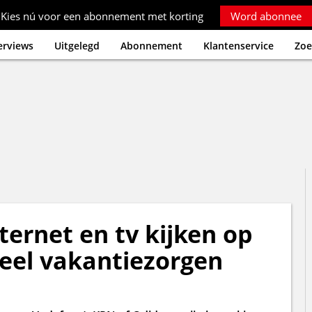
Kies nú voor een abonnement met korting
Word abonnee
erviews
Uitgelegd
Abonnement
Klantenservice
Zoe
ternet en tv kijken op
veel vakantiezorgen