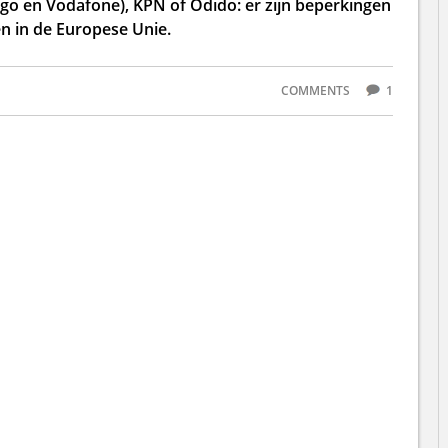
ggo en Vodafone), KPN of Odido: er zijn beperkingen
en in de Europese Unie.
COMMENTS
1