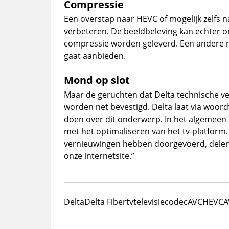
Compressie
Een overstap naar HEVC of mogelijk zelfs n
verbeteren. De beeldbeleving kan echter
compressie worden geleverd. Een andere mo
gaat aanbieden.
Mond op slot
Maar de geruchten dat Delta technische ve
worden net bevestigd. Delta laat via woor
doen over dit onderwerp. In het algemeen s
met het optimaliseren van het tv-platform.
vernieuwingen hebben doorgevoerd, delen
onze internetsite.”
Delta
Delta Fiber
tv
televisie
codec
AVC
HEVC
A