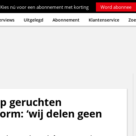
Kies nú voor een abonnement met korting
Word abonnee
erviews
Uitgelegd
Abonnement
Klantenservice
Zoe
op geruchten
orm: ‘wij delen geen