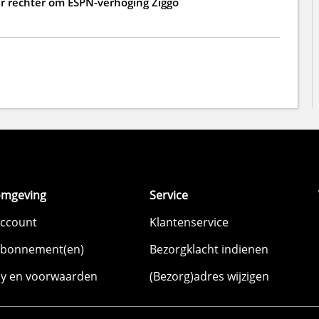
 rechter om ESPN-verhoging Ziggo
omgeving
Service
account
Klantenservice
abonnement(en)
Bezorgklacht indienen
cy en voorwaarden
(Bezorg)adres wijzigen