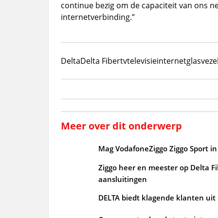
continue bezig om de capaciteit van ons n
internetverbinding.”
Delta
Delta Fiber
tv
televisie
internet
glasveze
Meer over dit onderwerp
Mag VodafoneZiggo Ziggo Sport in 
Ziggo heer en meester op Delta Fi
aansluitingen
DELTA biedt klagende klanten uit