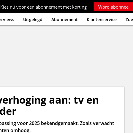
Kies nú voor een abonnement met korting
Word abonnee
erviews
Uitgelegd
Abonnement
Klantenservice
Zoe
verhoging aan: tv en
rder
anpassing voor 2025 bekendgemaakt. Zoals verwacht
enten omhoog.