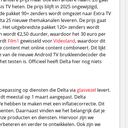
TV heten. De prijs blijft in 2025 ongewijzigd,
de pakket 90+ zenders wordt omgezet naar Extra TV
ta 25 nieuwe themakanalen leveren. De prijs gaat
Het uitgebreidste pakket 120+ zenders wordt
 wordt €2,50 duurder, waardoor het 30 euro per
ordt
Film1
gewisseld voor
Videoland
, waardoor dit
e content met online content combineert. Dit lijkt
ie van de nieuwe Android TV bruikleendecoder die
et testen is. Officieel heeft Delta hier nog niets
 toepassing op diensten die Delta via
glasvezel
levert.
rdt meestal op 1 maart aangepast. Delta
e hebben te maken met een inflatiecorrectie. Dit
menten. Daarnaast vinden we het belangrijk dat je
nze producten en diensten. Hiervoor zijn we
beteren en verder te ontwikkelen. Ook zijn we