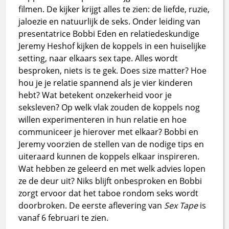
filmen. De kijker krijgt alles te zien: de liefde, ruzie,
jaloezie en natuurlijk de seks. Onder leiding van
presentatrice Bobbi Eden en relatiedeskundige
Jeremy Heshof kijken de koppels in een huiselijke
setting, naar elkaars sex tape. Alles wordt
besproken, niets is te gek. Does size matter? Hoe
hou je je relatie spannend als je vier kinderen
hebt? Wat betekent onzekerheid voor je
seksleven? Op welk vlak zouden de koppels nog
willen experimenteren in hun relatie en hoe
communiceer je hierover met elkaar? Bobbi en
Jeremy voorzien de stellen van de nodige tips en
uiteraard kunnen de koppels elkaar inspireren.
Wat hebben ze geleerd en met welk advies lopen
ze de deur uit? Niks blijft onbesproken en Bobbi
zorgt ervoor dat het taboe rondom seks wordt
doorbroken. De eerste aflevering van
Sex Tape
is
vanaf 6 februari te zien.