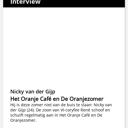
Interview
Nicky van der Gijp
Het Oranje Café en De Oranjezomer
Hij is deze zomer niet van de buis te slaan: Nicky van
der Gijp (24). De zoon van VI-coryfee René schoof en
schuift regelmatig aan in Het Oranje Café en De
Oranjezomer.