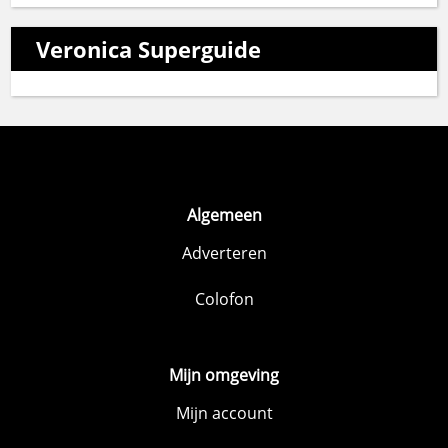
Veronica Superguide
Algemeen
Adverteren
Colofon
Mijn omgeving
Mijn account