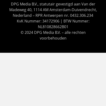
DPG Media B.V., statutair gevestigd aan Van der
Madeweg 40, 1114 AM Amsterdam-Duivendrecht,
Nederland – RPR Antwerpen nr. 0432.306.234
KvK Nummer: 34172906 | BTW Nummer:
NL810828662B01
© 2024 DPG Media B.V. – alle rechten
voorbehouden