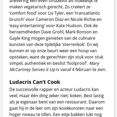
aflevering een even smaakvol als makkelijk te
maken vegetarisch gerecht. Zo creëert ze
‘comfort food’ voor Liv Tyler, een ‘transatlantic
brunch’ voor Cameron Diaz en Nicole Richie en
‘easy entertaining’ voor Kate Hudson. Ook de
beroemdheden Dave Grohl, Mark Ronson en
Gayle King mogen genieten van de culinaire
kunsten van deze tijdelijke ‘sterrenkok’. En wij
kunnen er op onze beurt weer een hoop van
opsteken, want de gerechten zijn stuk voor stuk
simpel, authentiek en beslist ‘foolproof’.
Mary
McCartney Serves it Up
is vanaf 4 februari te zien.
Ludacris Can’t Cook
De succesvolle rapper en acteur Ludacris kan
veel, maar één ding zeker niet: koken. Best lastig
als je eigenaar bent van een restaurant. Daarom
gaat hij in de leer om zijn kookkunsten naar een
hoger niveau te tillen. Een eitje bakken lukt nog