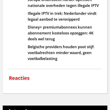
nationale overheden tegen illegale IPTV
Illegale IPTV in trek: Nederlander vindt
legaal aanbod te versnipperd
Disney+ premiumabonnees kunnen
abonnement kosteloos opzeggen: 4K
deels wel terug
Belgische providers houden poot stijf:
voetbalrechten minder waard, geen
voetbalbelasting
Reacties