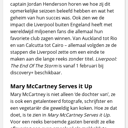
captain Jordan Henderson horen we hoe zij dit
opmerkelijke seizoen beleefd hebben en wat het
geheim van hun succes was. Ook zien we de
impact die Liverpool buiten Engeland heeft met
wereldwijd miljoenen fans die allemaal hun
favoriete club zagen winnen. Van Auckland tot Rio
en van Calcutta tot Cairo – allemaal volgden ze de
stappen die Liverpool zette om een einde te
maken aan die lange reeks zonder titel.
Liverpool:
The End Of The Storm
is vanaf 1 februari bij
discovery+ beschikbaar.
Mary McCartney Serves it Up
Mary McCartney is niet alleen ‘de dochter van’, ze
is ook een getalenteerd fotografe, schrijfster en
een vegetariër die geweldig kan koken. Hoe ze dat
doet, is te zien in
Mary McCartney Serves it Up
.
Voor een reeks beroemde gasten bereidt ze elke