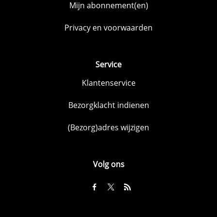
Mijn abonnement(en)
Privacy en voorwaarden
Service
Klantenservice
Bezorgklacht indienen
(Bezorg)adres wijzigen
Volg ons