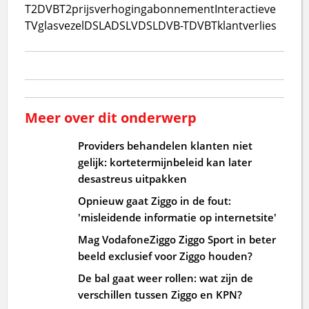
T2
DVBT2
prijsverhoging
abonnement
Interactieve
TV
glasvezel
DSL
ADSL
VDSL
DVB-T
DVBT
klantverlies
Meer over dit onderwerp
Providers behandelen klanten niet
gelijk: kortetermijnbeleid kan later
desastreus uitpakken
Opnieuw gaat Ziggo in de fout:
'misleidende informatie op internetsite'
Mag VodafoneZiggo Ziggo Sport in beter
beeld exclusief voor Ziggo houden?
De bal gaat weer rollen: wat zijn de
verschillen tussen Ziggo en KPN?