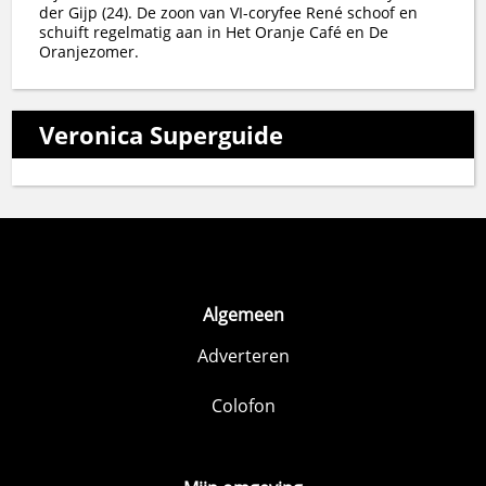
der Gijp (24). De zoon van VI-coryfee René schoof en
schuift regelmatig aan in Het Oranje Café en De
Oranjezomer.
Veronica Superguide
Algemeen
Adverteren
Colofon