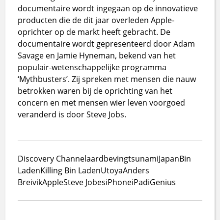
documentaire wordt ingegaan op de innovatieve
producten die de dit jaar overleden Apple-
oprichter op de markt heeft gebracht. De
documentaire wordt gepresenteerd door Adam
Savage en Jamie Hyneman, bekend van het
populair-wetenschappelijke programma
‘Mythbusters’. Zij spreken met mensen die nauw
betrokken waren bij de oprichting van het
concern en met mensen wier leven voorgoed
veranderd is door Steve Jobs.
Discovery Channel
aardbeving
tsunami
Japan
Bin
Laden
Killing Bin Laden
Utoya
Anders
Breivik
Apple
Steve Jobes
iPhone
iPad
iGenius