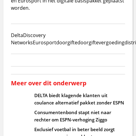
en Eurosport in het digitale basispakket geplaatst
worden.
Delta
Discovery
Networks
Eurosport
doorgifte
doorgiftevergoeding
distr
Meer over dit onderwerp
DELTA biedt klagende klanten uit
coulance alternatief pakket zonder ESPN
Consumentenbond stapt niet naar
rechter om ESPN-verhoging Ziggo
Exclusief voetbal in beter beeld zorgt