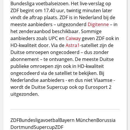
Bundesliga voetbalseizoen. Het live-verslag op
ZDF begint om 17.40 uur, twintig minuten later
vindt de aftrap plaats. ZDF is in Nederland bij de
meeste aanbieders – uitgezonderd
Digitenne
– in
het zenderaanbod beschikbaar. Sommige
aanbieders zoals UPC en
Caiway
geven ZDF ook in
HD-kwaliteit door. Via de
Astra1
-satelliet zijn de
Duitse omroepen ongecodeerd – dus zonder
abonnement – te ontvangen. De meeste Duitse
publieke omroepen zijn ook in HD-kwaliteit
ongecodeerd via de satelliet te bekijken. Bij
Nederlandse aanbieders - en dus niet Vlaamse -
wordt de Duitse Supercup ook op Eurosport 2
uitgezonden.
ZDF
Bundesliga
voetbal
Bayern München
Borussia
Dortmund
Supercup
ZDF