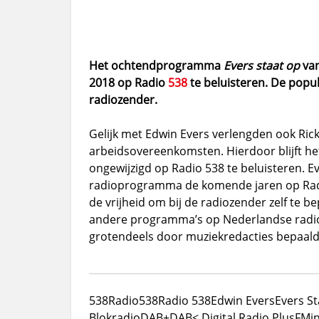
Het ochtendprogramma
Evers staat op
van
2018 op Radio
538
te beluisteren. De popula
radiozender.
Gelijk met Edwin Evers verlengden ook Rick
arbeidsovereenkomsten. Hierdoor blijft h
ongewijzigd op Radio 538 te beluisteren. Eve
radioprogramma de komende jaren op Radio 5
de vrijheid om bij de radiozender zelf te 
andere programma’s op Nederlandse radio
grotendeels door muziekredacties bepaald
538
Radio538
Radio 538
Edwin Evers
Evers S
Blok
radio
DAB+
DAB< Digital Radio Plus
FM
i