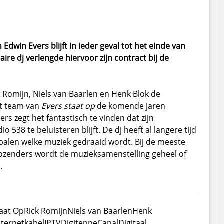
 Edwin Evers blijft in ieder geval tot het einde van
ire dj verlengde hiervoor zijn contract bij de
 Romijn, Niels van Baarlen en Henk Blok de
et team van
Evers staat op
de komende jaren
rs zegt het fantastisch te vinden dat zijn
38 te beluisteren blijft. De dj heeft al langere tijd
bepalen welke muziek gedraaid wordt. Bij de meeste
zenders wordt de muzieksamenstelling geheel of
.
taat Op
Rick Romijn
Niels van Baarlen
Henk
nternet
kabel
IPTV
Digitenne
CanalDigitaal