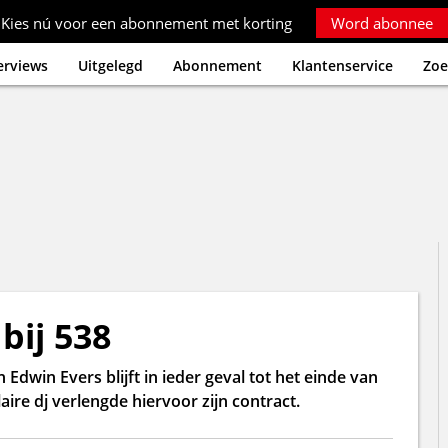
Kies nú voor een abonnement met korting
Word abonnee
erviews
Uitgelegd
Abonnement
Klantenservice
Zoe
bij 538
dwin Evers blijft in ieder geval tot het einde van
ire dj verlengde hiervoor zijn contract.