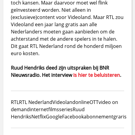
toch kansen. Maar daarvoor moet wel flink
geïnvesteerd worden. Niet alleen in
(exclusieve)content voor Videoland. Maar RTL zou
Videoland een jaar lang gratis aan alle
Nederlanders moeten gaan aanbieden om de
achterstand met de andere spelers in te halen.
Dit gaat RTL Nederland rond de honderd miljoen
euro kosten.
Ruud Hendriks deed zijn uitspraken bij BNR
Nieuwsradio. Het interview
is hier te beluisteren
.
RTL
RTL Nederland
Videoland
online
OTT
video on
demand
internet
films
series
Ruud
Hendriks
Netflix
Google
Facebook
abonnement
graris