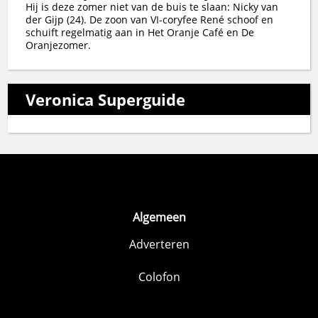
Hij is deze zomer niet van de buis te slaan: Nicky van
der Gijp (24). De zoon van VI-coryfee René schoof en
schuift regelmatig aan in Het Oranje Café en De
Oranjezomer.
Veronica Superguide
Algemeen
Adverteren
Colofon