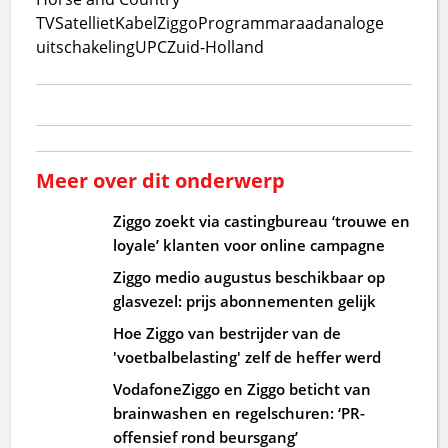
TV
Satelliet
Kabel
Ziggo
Programmaraad
analoge
uitschakeling
UPC
Zuid-Holland
Meer over dit onderwerp
Ziggo zoekt via castingbureau ‘trouwe en
loyale’ klanten voor online campagne
Ziggo medio augustus beschikbaar op
glasvezel: prijs abonnementen gelijk
Hoe Ziggo van bestrijder van de
'voetbalbelasting' zelf de heffer werd
VodafoneZiggo en Ziggo beticht van
brainwashen en regelschuren: ‘PR-
offensief rond beursgang’