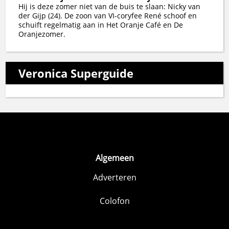
Hij is deze zomer niet van de buis te slaan: Nicky van
der Gijp (24). De zoon van VI-coryfee René schoof en
schuift regelmatig aan in Het Oranje Café en De
Oranjezomer.
Veronica Superguide
Algemeen
Adverteren
Colofon