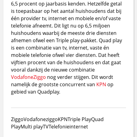
6,5 procent op jaarbasis kenden. Hetzelfde getal
is toepasbaar op het aantal huishoudens dat bij
één provider tv, internet en mobiele en/of vaste
telefonie afneemt. Dit ligt nu op 6,5 miljoen
huishoudens waarbij de meeste drie diensten
afnemen ofwel een Triple play-pakket. Quad play
is een combinatie van tv, internet, vaste én
mobiele telefonie ofwel vier diensten. Dat heeft
vijftien procent van de huishoudens en dat gaat
vooral dankzij de nieuwe combinatie
Vodafone
Ziggo
nog verder stijgen. Dit wordt
namelijk de grootste concurrent van
KPN
op
gebied van Quadplay.
Ziggo
Vodafoneziggo
KPN
Triple Play
Quad
Play
Multi play
TV
Telefonie
internet