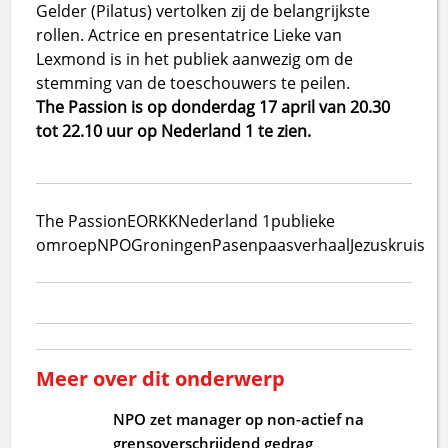
Gelder (Pilatus) vertolken zij de belangrijkste
rollen. Actrice en presentatrice Lieke van
Lexmond is in het publiek aanwezig om de
stemming van de toeschouwers te peilen.
The Passion is op donderdag 17 april van 20.30
tot 22.10 uur op Nederland 1 te zien.
The Passion
EO
RKK
Nederland 1
publieke
omroep
NPO
Groningen
Pasen
paasverhaal
Jezus
kruis
Meer over dit onderwerp
NPO zet manager op non-actief na
grensoverschrijdend gedrag