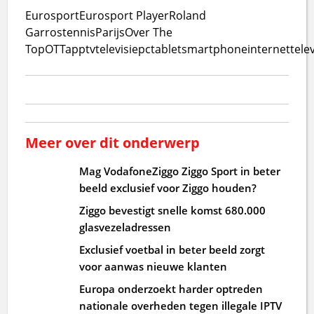
Eurosport
Eurosport Player
Roland
Garros
tennis
Parijs
Over The
Top
OTT
app
tv
televisie
pc
tablet
smartphone
internettelev
Meer over dit onderwerp
Mag VodafoneZiggo Ziggo Sport in beter
beeld exclusief voor Ziggo houden?
Ziggo bevestigt snelle komst 680.000
glasvezeladressen
Exclusief voetbal in beter beeld zorgt
voor aanwas nieuwe klanten
Europa onderzoekt harder optreden
nationale overheden tegen illegale IPTV