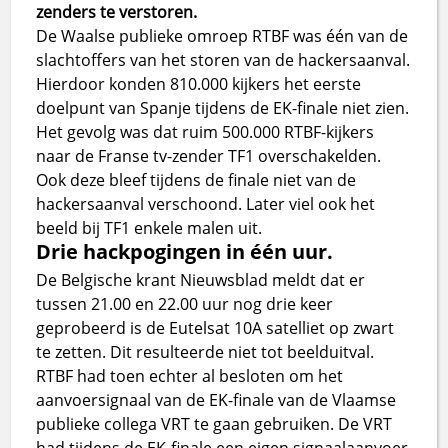
zenders te verstoren.
De Waalse publieke omroep RTBF was één van de
slachtoffers van het storen van de hackersaanval.
Hierdoor konden 810.000 kijkers het eerste
doelpunt van Spanje tijdens de EK-finale niet zien.
Het gevolg was dat ruim 500.000 RTBF-kijkers
naar de Franse tv-zender TF1 overschakelden.
Ook deze bleef tijdens de finale niet van de
hackersaanval verschoond. Later viel ook het
beeld bij TF1 enkele malen uit.
Drie hackpogingen in één uur.
De Belgische krant Nieuwsblad meldt dat er
tussen 21.00 en 22.00 uur nog drie keer
geprobeerd is de Eutelsat 10A satelliet op zwart
te zetten. Dit resulteerde niet tot beelduitval.
RTBF had toen echter al besloten om het
aanvoersignaal van de EK-finale van de Vlaamse
publieke collega VRT te gaan gebruiken. De VRT
had tijdens de EK-finale een eigen signaalaanvoer