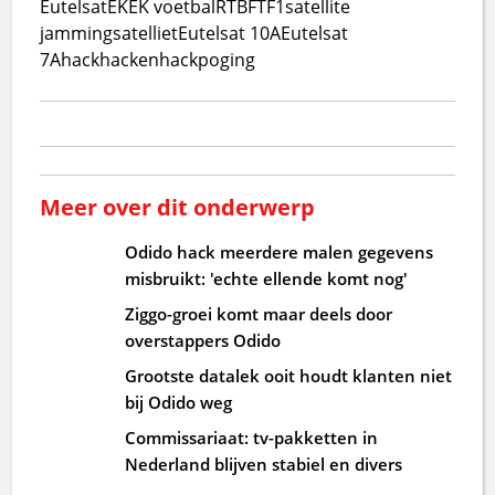
Eutelsat
EK
EK voetbal
RTBF
TF1
satellite
jamming
satelliet
Eutelsat 10A
Eutelsat
7A
hack
hacken
hackpoging
Meer over dit onderwerp
Odido hack meerdere malen gegevens
misbruikt: 'echte ellende komt nog'
Ziggo-groei komt maar deels door
overstappers Odido
Grootste datalek ooit houdt klanten niet
bij Odido weg
Commissariaat: tv-pakketten in
Nederland blijven stabiel en divers