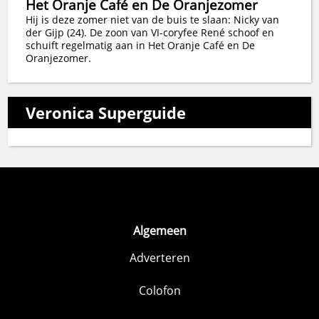
Het Oranje Café en De Oranjezomer
Hij is deze zomer niet van de buis te slaan: Nicky van
der Gijp (24). De zoon van VI-coryfee René schoof en
schuift regelmatig aan in Het Oranje Café en De
Oranjezomer.
Veronica Superguide
Algemeen
Adverteren
Colofon