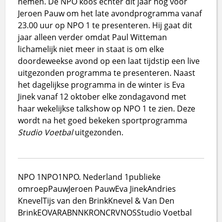
nemen. De NPO koos echter dit jaar nog voor
Jeroen Pauw om het late avondprogramma vanaf
23.00 uur op NPO 1 te presenteren. Hij gaat dit
jaar alleen verder omdat Paul Witteman
lichamelijk niet meer in staat is om elke
doordeweekse avond op een laat tijdstip een live
uitgezonden programma te presenteren. Naast
het dagelijkse programma in de winter is Eva
Jinek vanaf 12 oktober elke zondagavond met
haar wekelijkse talkshow op NPO 1 te zien. Deze
wordt na het goed bekeken sportprogramma
Studio Voetbal
uitgezonden.
NPO 1
NPO1
NPO. Nederland 1
publieke
omroep
Pauw
Jeroen Pauw
Eva Jinek
Andries
Knevel
Tijs van den Brink
Knevel & Van Den
Brink
EO
VARA
BNN
KRO
NCRV
NOS
Studio Voetbal