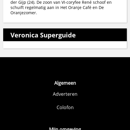
der Gijp (24). De zoon van VI-coryfee René schoof en
schuift regelmatig aan in Het Oranje Café en De
Oranjezomer.
Veronica Superguide
Algemeen
Adverteren
Colofon
Mijn omgeving