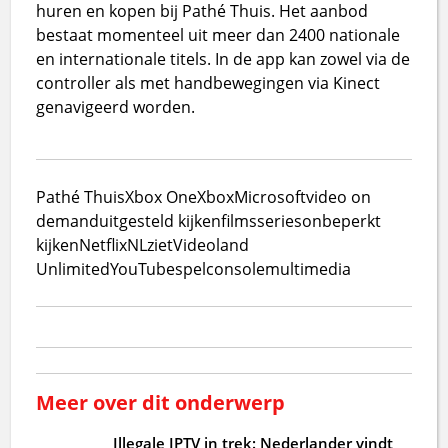
huren en kopen bij Pathé Thuis. Het aanbod
bestaat momenteel uit meer dan 2400 nationale
en internationale titels. In de app kan zowel via de
controller als met handbewegingen via Kinect
genavigeerd worden.
Pathé Thuis
Xbox One
Xbox
Microsoft
video on
demand
uitgesteld kijken
films
series
onbeperkt
kijken
Netflix
NLziet
Videoland
Unlimited
YouTube
spelconsole
multimedia
Meer over dit onderwerp
Illegale IPTV in trek: Nederlander vindt