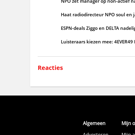
NPO zet manager op non-actief n
Haat radiodirecteur NPO soul en 
ESPN-deals Ziggo en DELTA nadelig 
Luisteraars kiezen mee: 4EVER49
Reacties
Algemeen
Mijn 
Adverteren
Mijn 