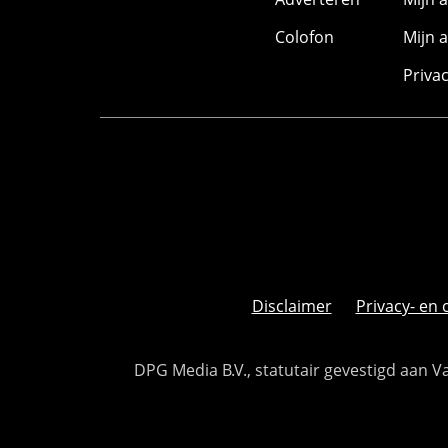
Colofon
Mijn 
Priva
Disclaimer
Privacy- en 
DPG Media B.V., statutair gevestigd aan