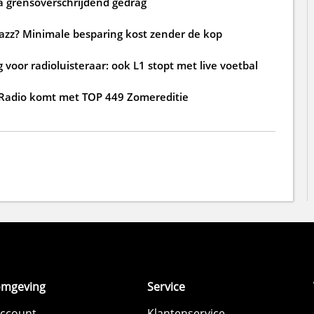
a grensoverschrijdend gedrag
jazz? Minimale besparing kost zender de kop
voor radioluisteraar: ook L1 stopt met live voetbal
 Radio komt met TOP 449 Zomereditie
omgeving
Service
account
Klantenservice