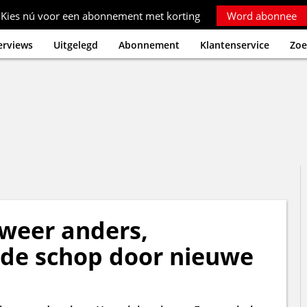
Kies nú voor een abonnement met korting
Word abonnee
erviews
Uitgelegd
Abonnement
Klantenservice
Zoe
weer anders,
 de schop door nieuwe