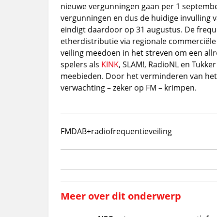
nieuwe vergunningen gaan per 1 september i
vergunningen en dus de huidige invulling
eindigt daardoor op 31 augustus. De freque
etherdistributie via regionale commerciël
veiling meedoen in het streven om een all
spelers als
KINK
, SLAM!, RadioNL en Tukker
meebieden. Door het verminderen van het a
verwachting – zeker op FM – krimpen.
FM
DAB+
radio
frequentieveiling
Meer over dit onderwerp