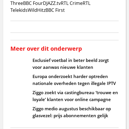
Three
BBC Four
DJAZZ.tv
RTL Crime
RTL
Telekids
WildHitz
BBC First
Meer over dit onderwerp
Exclusief voetbal in beter beeld zorgt
voor aanwas nieuwe klanten
Europa onderzoekt harder optreden
nationale overheden tegen illegale IPTV
Ziggo zoekt via castingbureau ‘trouwe en
loyale’ klanten voor online campagne
Ziggo medio augustus beschikbaar op
glasvezel: prijs abonnementen gelijk