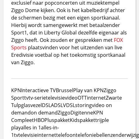
exclusief naar popconcerten uit muziektempel
Ziggo Dome kijken. Ook is het kabelbedrijf achter
de schermen bezig met een eigen sportkanaal.
Hierbij wordt samengewerkt met betaalzender
Sport1, dat in Liberty Global dezelfde eigenaar als
Ziggo heeft. Ook zouden er gesprekken met
FOX
Sports
plaatsvinden voor het uitzenden van live
Eredivisie voetbal op het toekomstig sportkanaal
van Ziggo.
KPN
Interactieve TV
Brussel
Play van KPN
Ziggo
Sport
tv
tv-serie
televisie
video
OTT
internet
Zwarte
Tulp
glasvezel
DSL
ADSL
VDSL
storing
video on
demand
on demand
Ziggo
Digitenne
KPN
Compleet
HBO
Pluspakket
Kidspakket
trijple
play
alles in 1
alles-in-
1
tv
televisie
internet
telefoon
telefonie
bellen
zenderwijzi