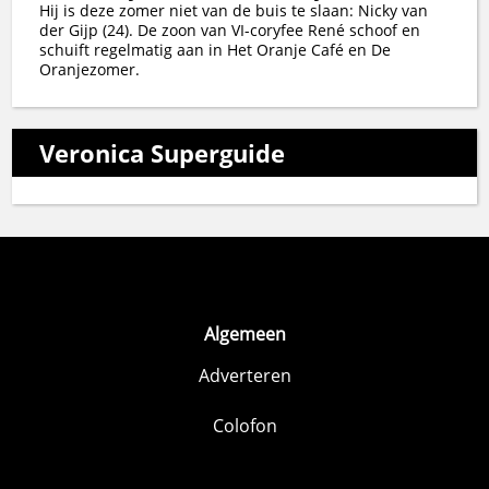
Hij is deze zomer niet van de buis te slaan: Nicky van
der Gijp (24). De zoon van VI-coryfee René schoof en
schuift regelmatig aan in Het Oranje Café en De
Oranjezomer.
Veronica Superguide
Algemeen
Adverteren
Colofon