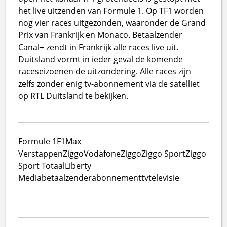
het live uitzenden van Formule 1. Op TF1 worden
nog vier races uitgezonden, waaronder de Grand
Prix van Frankrijk en Monaco. Betaalzender
Canal+ zendt in Frankrijk alle races live uit.
Duitsland vormt in ieder geval de komende
raceseizoenen de uitzondering. Alle races zijn
zelfs zonder enig tv-abonnement via de satelliet
op RTL Duitsland te bekijken.
Formule 1
F1
Max
Verstappen
Ziggo
VodafoneZiggo
Ziggo Sport
Ziggo
Sport Totaal
Liberty
Media
betaalzender
abonnement
tv
televisie