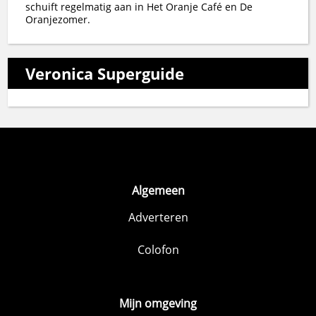
schuift regelmatig aan in Het Oranje Café en De
Oranjezomer.
Veronica Superguide
Algemeen
Adverteren
Colofon
Mijn omgeving