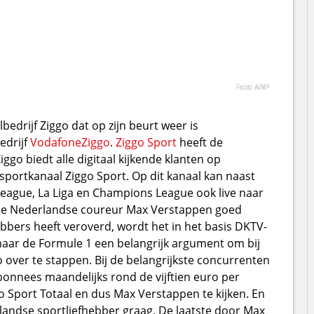
Foto ANP
edrijf Ziggo dat op zijn beurt weer is
edrijf
VodafoneZiggo
.
Ziggo Sport
heeft de
ggo biedt alle digitaal kijkende klanten op
sportkanaal Ziggo Sport. Op dit kanaal kan naast
eague, La Liga en Champions League ook live naar
 de Nederlandse coureur Max Verstappen goed
ebbers heeft veroverd, wordt het in het basis DKTV-
aar de Formule 1 een belangrijk argument om bij
go over te stappen. Bij de belangrijkste concurrenten
nnees maandelijks rond de vijftien euro per
Sport Totaal en dus Max Verstappen te kijken. En
andse sportliefhebber graag. De laatste door Max