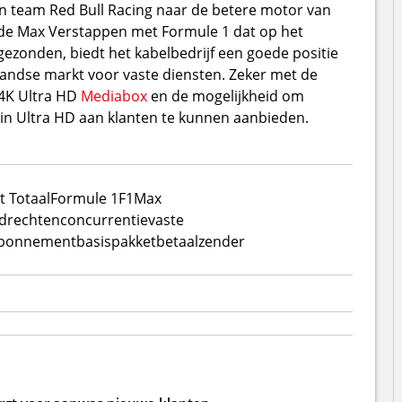
n team Red Bull Racing naar de betere motor van
nde Max Verstappen met Formule 1 dat op het
tgezonden, biedt het kabelbedrijf een goede positie
andse markt voor vaste diensten. Zeker met de
4K Ultra HD
Mediabox
en de mogelijkheid om
in Ultra HD aan klanten te kunnen aanbieden.
t Totaal
Formule 1
F1
Max
ndrechten
concurrentie
vaste
bonnement
basispakket
betaalzender