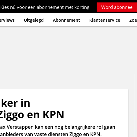
Kies nú voor een abonnement met korting
Word abonnee
erviews
Uitgelegd
Abonnement
Klantenservice
Zoe
ker in
 Ziggo en KPN
x Verstappen kan een nog belangrijkere rol gaan
 aanbieders van vaste diensten Ziggo en KPN.