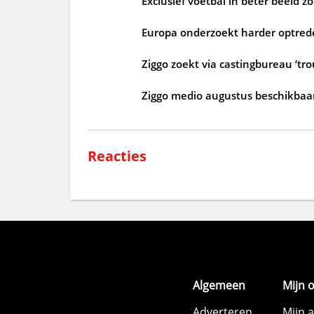
Exclusief voetbal in beter beeld 
Europa onderzoekt harder optrede
Ziggo zoekt via castingbureau ‘tr
Ziggo medio augustus beschikbaar
Reacties
Algemeen
Mijn 
Adverteren
Mijn 