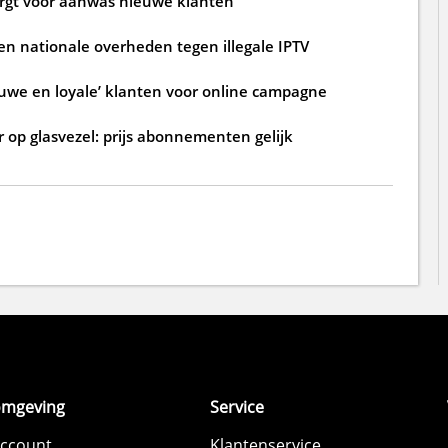
zorgt voor aanwas nieuwe klanten
n nationale overheden tegen illegale IPTV
ouwe en loyale’ klanten voor online campagne
 op glasvezel: prijs abonnementen gelijk
omgeving
Service
account
Klantenservice