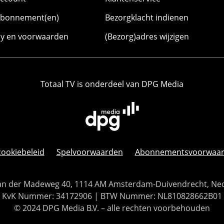
abonnement(en)
Bezorgklacht indienen
cy en voorwaarden
(Bezorg)adres wijzigen
Totaal TV is onderdeel van DPG Media
cookiebeleid
Spelvoorwaarden
Abonnementsvoorwaa
 Van der Madeweg 40, 1114 AM Amsterdam-Duivendrecht, Ne
KvK Nummer: 34172906 | BTW Nummer: NL810828662B01
© 2024 DPG Media B.V. – alle rechten voorbehouden