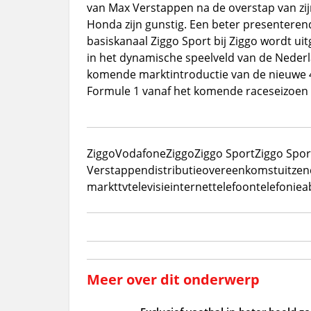
van Max Verstappen na de overstap van zij
Honda zijn gunstig. Een beter presentere
basiskanaal Ziggo Sport bij Ziggo wordt ui
in het dynamische speelveld van de Nederl
komende marktintroductie van de nieuwe 
Formule 1 vanaf het komende raceseizoen 
Ziggo
VodafoneZiggo
Ziggo Sport
Ziggo Spor
Verstappen
distributieovereenkomst
uitze
markt
tv
televisie
internet
telefoon
telefonie
a
Meer over dit onderwerp