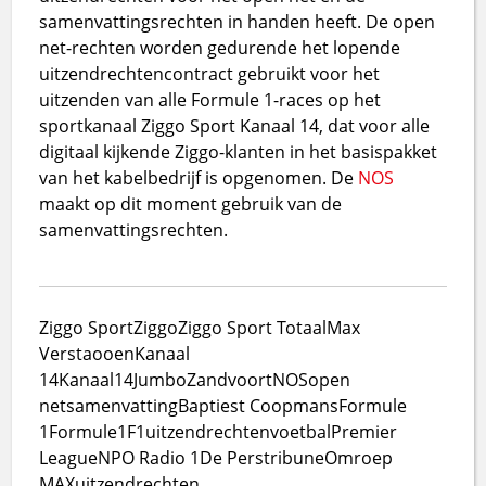
samenvattingsrechten in handen heeft. De open
net-rechten worden gedurende het lopende
uitzendrechtencontract gebruikt voor het
uitzenden van alle Formule 1-races op het
sportkanaal Ziggo Sport Kanaal 14, dat voor alle
digitaal kijkende Ziggo-klanten in het basispakket
van het kabelbedrijf is opgenomen. De
NOS
maakt op dit moment gebruik van de
samenvattingsrechten.
Ziggo Sport
Ziggo
Ziggo Sport Totaal
Max
Verstaooen
Kanaal
14
Kanaal14
Jumbo
Zandvoort
NOS
open
net
samenvatting
Baptiest Coopmans
Formule
1
Formule1
F1
uitzendrechten
voetbal
Premier
League
NPO Radio 1
De Perstribune
Omroep
MAX
uitzendrechten