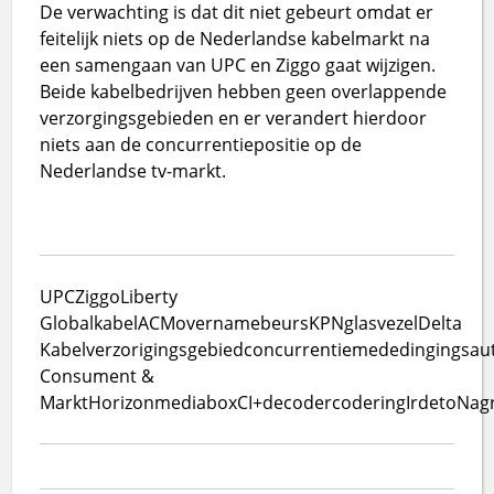
De verwachting is dat dit niet gebeurt omdat er
feitelijk niets op de Nederlandse kabelmarkt na
een samengaan van UPC en Ziggo gaat wijzigen.
Beide kabelbedrijven hebben geen overlappende
verzorgingsgebieden en er verandert hierdoor
niets aan de concurrentiepositie op de
Nederlandse tv-markt.
UPC
Ziggo
Liberty
Global
kabel
ACM
overname
beurs
KPN
glasvezel
Delta
Kabel
verzorigingsgebied
concurrentie
mededingingsaut
Consument &
Markt
Horizon
mediabox
CI+
decoder
codering
Irdeto
Nagr