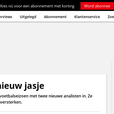
Kies nú voor een abonnement met korting
Word abonnee
erviews
Uitgelegd
Abonnement
Klantenservice
Zoe
nieuw jasje
oetbalseizoen met twee nieuwe analisten in. Ze
 versterken.