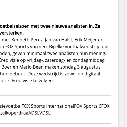
oetbalseizoen met twee nieuwe analisten in. Ze
versterken.
et Kenneth Perez, Jan van Halst, Erik Meijer en
n FOX Sports vormen. Bij elke voetbalwedstrijd die
zonden, geven minimaal twee analisten hun mening.
Eredivisie op vrijdag-, zaterdag- en zondagmiddag
e Boer en Mario Been maken zondag 3 augustus
 hun debuut. Deze wedstrijd is zowel op digitaal
orts Eredivisie te volgen.
sie
voetbal
FOX Sports International
FOX Sports 6
FOX
zel
koperdraa
ADSL
VDSL