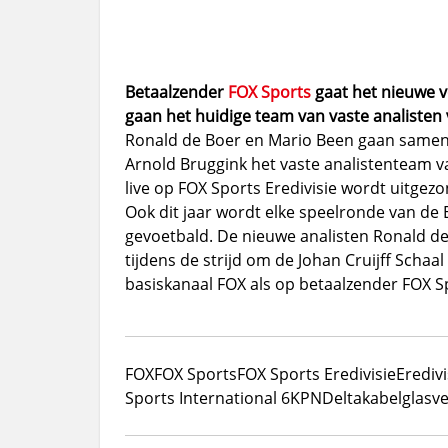
Betaalzender
FOX Sports
gaat het nieuwe v
gaan het huidige team van vaste analisten 
Ronald de Boer en Mario Been gaan samen m
Arnold Bruggink het vaste analistenteam va
live op FOX Sports Eredivisie wordt uitge
Ook dit jaar wordt elke speelronde van de 
gevoetbald. De nieuwe analisten Ronald d
tijdens de strijd om de Johan Cruijff Schaal
basiskanaal FOX als op betaalzender FOX Sp
FOX
FOX Sports
FOX Sports Eredivisie
Eredivi
Sports International 6
KPN
Delta
kabel
glasve