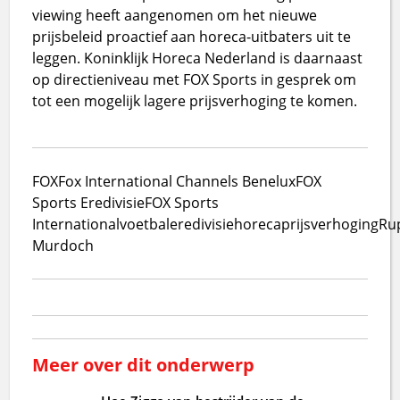
viewing heeft aangenomen om het nieuwe
prijsbeleid proactief aan horeca-uitbaters uit te
leggen. Koninklijk Horeca Nederland is daarnaast
op directieniveau met FOX Sports in gesprek om
tot een mogelijk lagere prijsverhoging te komen.
FOX
Fox International Channels Benelux
FOX
Sports Eredivisie
FOX Sports
International
voetbal
eredivisie
horeca
prijsverhoging
Ru
Murdoch
Meer over dit onderwerp