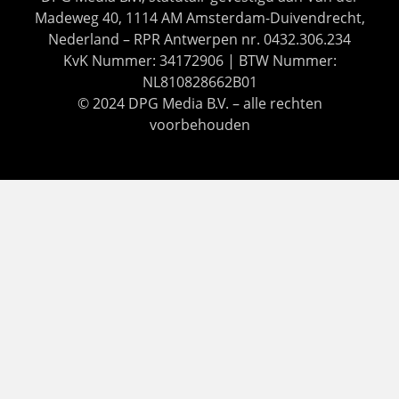
Madeweg 40, 1114 AM Amsterdam-Duivendrecht,
Nederland – RPR Antwerpen nr. 0432.306.234
KvK Nummer: 34172906 | BTW Nummer:
NL810828662B01
© 2024 DPG Media B.V. – alle rechten
voorbehouden