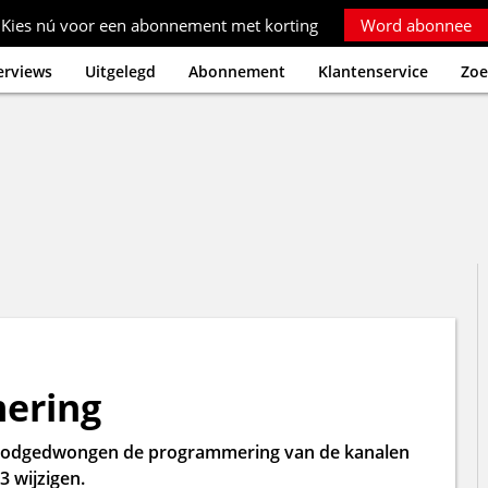
Kies nú voor een abonnement met korting
Word abonnee
erviews
Uitgelegd
Abonnement
Klantenservice
Zoe
ering
odgedwongen de programmering van de kanalen
3 wijzigen.