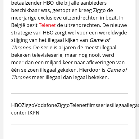
betaalzender HBO, die bij alle aanbieders
beschikbaar was, gestopt en kreeg Ziggo de
meerjarige exclusieve uitzendrechten in bezit. In
België bezit
Telenet
de uitzendrechten. De nieuwe
strategie van HBO zorgt wel voor een wereldwijde
stijging van het illegaal kijken van
Game of
Thrones
. De serie is al jaren de meest illegaal
bekeken televisieserie, maar nog nooit werd
meer dan een miljard keer naar afleveringen van
één seizoen illegaal gekeken. Hierdoor is
Game of
Thrones
meer illegaal dan legaal bekeken.
HBO
Ziggo
VodafoneZiggo
Telenet
films
series
illegaal
lega
content
KPN