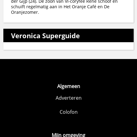
der Gijp (24). De zoon van VI-coryfee René schoof en
schuift regelmatig aan in Het Oranje Café en De
Oranjezomer.
Veronica Superguide
Algemeen
Adverteren
Colofon
Mijn omgeving