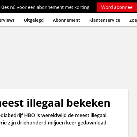
Kies nú voor een abonnement met korting
Word abonnee
erviews
Uitgelegd
Abonnement
Klantenservice
Zoe
eest illegaal bekeken
abedrijf HBO is wereldwijd de meest illegaal
rie zijn driehonderd miljoen keer gedownload.