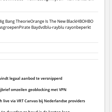
Big Bang Theorie
Orange Is The New Black
HBO
HBO
wsgroepen
Pirate Bay
dvd
blu-ray
blu ray
onbeperkt
 vindt legaal aanbod te versnipperd
rijbrief omzeilen geoblocking met VPN
 live via VRT Canvas bij Nederlandse providers
én duurder: zo houd je de kosten laag