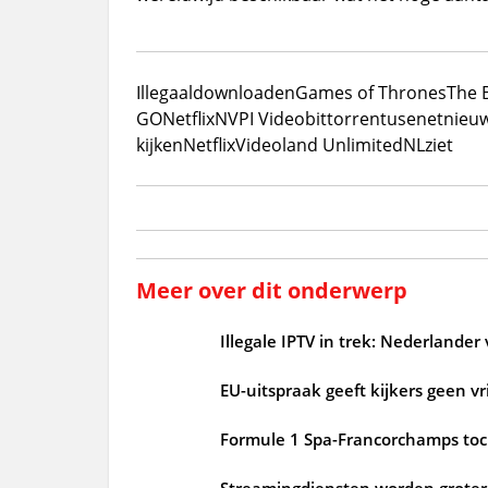
Illegaal
downloaden
Games of Thrones
The 
GO
Netflix
NVPI Video
bittorrent
usenet
nieu
kijken
Netflix
Videoland Unlimited
NLziet
Meer over dit onderwerp
Illegale IPTV in trek: Nederlander
EU-uitspraak geeft kijkers geen v
Formule 1 Spa-Francorchamps toch
Streamingdiensten worden groter 