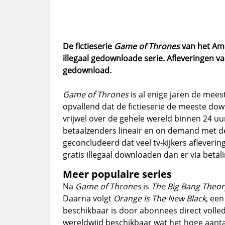
De fictieserie
Game of Thrones
van het Am
illegaal gedownloade serie. Afleveringen va
gedownload.
Game of Thrones
is al enige jaren de meest
opvallend dat de fictieserie de meeste do
vrijwel over de gehele wereld binnen 24 uu
betaalzenders lineair en on demand met de
geconcludeerd dat veel tv-kijkers afleverin
gratis illegaal downloaden dan er via betali
Meer populaire series
Na
Game of Thrones
is
The Big Bang Theor
Daarna volgt
Orange Is The New Black
, ee
beschikbaar is door abonnees direct volled
wereldwijd beschikbaar wat het hoge aantal