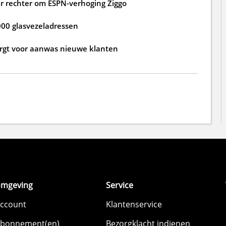
 rechter om ESPN-verhoging Ziggo
000 glasvezeladressen
zorgt voor aanwas nieuwe klanten
omgeving
Service
account
Klantenservice
abonnement(en)
Bezorgklacht indienen