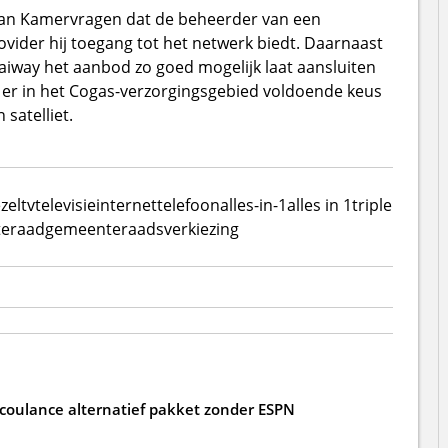
van Kamervragen dat de beheerder van een
vider hij toegang tot het netwerk biedt. Daarnaast
Caiway het aanbod zo goed mogelijk laat aansluiten
s er in het Cogas-verzorgingsgebied voldoende keus
 satelliet.
zel
tv
televisie
internet
telefoon
alles-in-1
alles in 1
triple
eraad
gemeenteraadsverkiezing
 coulance alternatief pakket zonder ESPN