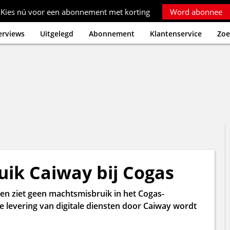
Kies nú voor een abonnement met korting
Word abonnee
erviews
Uitgelegd
Abonnement
Klantenservice
Zoe
ik Caiway bij Cogas
n ziet geen machtsmisbruik in het Cogas-
e levering van digitale diensten door Caiway wordt