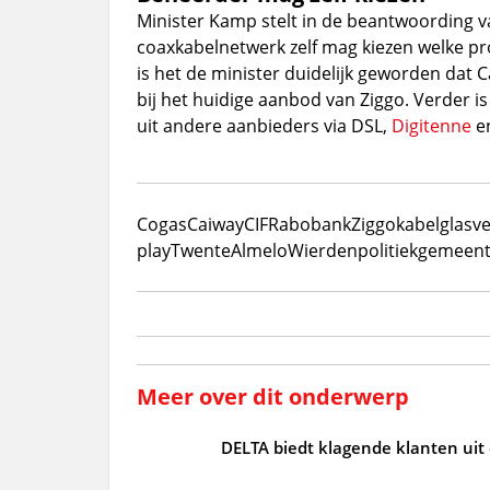
Minister Kamp stelt in de beantwoording 
coaxkabelnetwerk zelf mag kiezen welke pro
is het de minister duidelijk geworden dat 
bij het huidige aanbod van Ziggo. Verder i
uit andere aanbieders via DSL,
Digitenne
en
Cogas
Caiway
CIF
Rabobank
Ziggo
kabel
glasve
play
Twente
Almelo
Wierden
politiek
gemeent
Meer over dit onderwerp
DELTA biedt klagende klanten uit