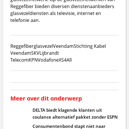
Reggefiber bieden diversen dienstenaanbieders
glasvezeldiensten als televisie, internet en
telefonie aan.
Reggefiber
glasvezel
Veendam
Stichting Kabel
Veendam
SKV
Lijbrandt
Telecom
KPN
Vodafone
XS4All
Meer over dit onderwerp
DELTA biedt klagende klanten uit
coulance alternatief pakket zonder ESPN
Consumentenbond stapt niet naar