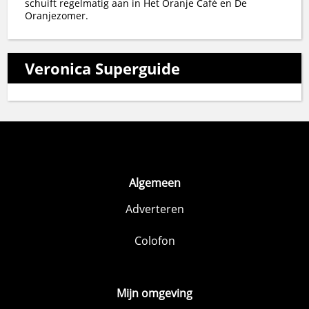
schuift regelmatig aan in Het Oranje Café en De
Oranjezomer.
Veronica Superguide
Algemeen
Adverteren
Colofon
Mijn omgeving