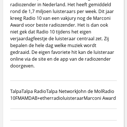
radiozender in Nederland. Het heeft gemiddeld
rond de 1,7 miljoen luisteraars per week. Dit jaar
kreeg Radio 10 van een vakjury nog de Marconi
Award voor beste radiozender. Het is dan ook
niet gek dat Radio 10 tijdens het eigen
verjaardagfeestje de luisteraar centraal zet. Zij
bepalen de hele dag welke muziek wordt
gedraaid. De eigen favoriete hit kan de luisteraar
online via de site en de app van de radiozender
doorgeven.
Talpa
Talpa Radio
Talpa Network
John de Mol
Radio
10
FM
AM
DAB+
ether
radio
luisteraar
Marconi Award