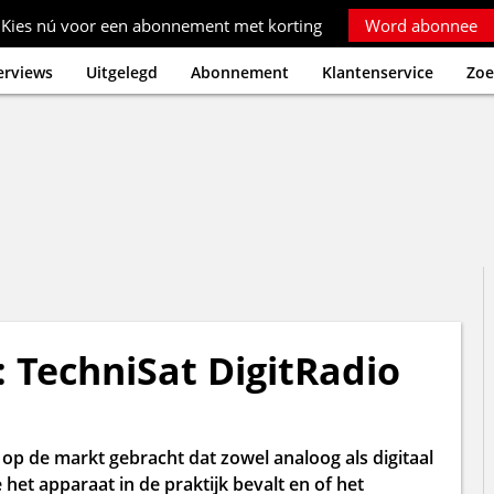
Kies nú voor een abonnement met korting
Word abonnee
erviews
Uitgelegd
Abonnement
Klantenservice
Zoe
: TechniSat DigitRadio
op de markt gebracht dat zowel analoog als digitaal
het apparaat in de praktijk bevalt en of het