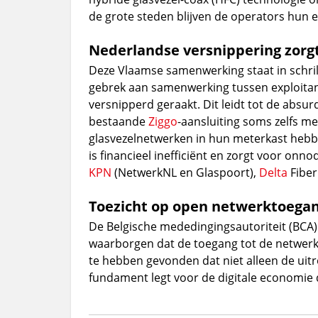
de grote steden blijven de operators hun e
Nederlandse versnippering zorgt
Deze Vlaamse samenwerking staat in schril
gebrek aan samenwerking tussen exploitan
versnipperd geraakt. Dit leidt tot de absu
bestaande
Ziggo
-aansluiting soms zelfs m
glasvezelnetwerken in hun meterkast hebb
is financieel inefficiënt en zorgt voor onn
KPN
(NetwerkNL en Glaspoort),
Delta
Fiber
Toezicht op open netwerktoega
De Belgische mededingingsautoriteit (BCA)
waarborgen dat de toegang tot de netwerke
te hebben gevonden dat niet alleen de uitr
fundament legt voor de digitale economie d