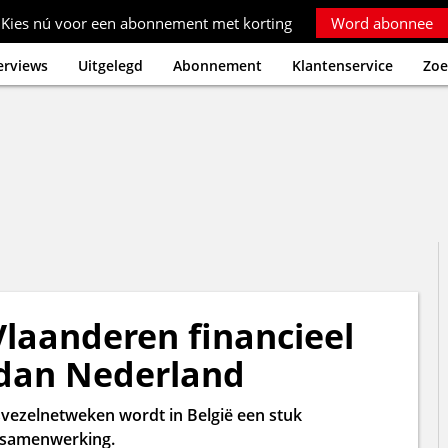
Kies nú voor een abonnement met korting
Word abonnee
erviews
Uitgelegd
Abonnement
Klantenservice
Zoe
Vlaanderen financieel
 dan Nederland
asvezelnetweken wordt in België een stuk
s samenwerking.