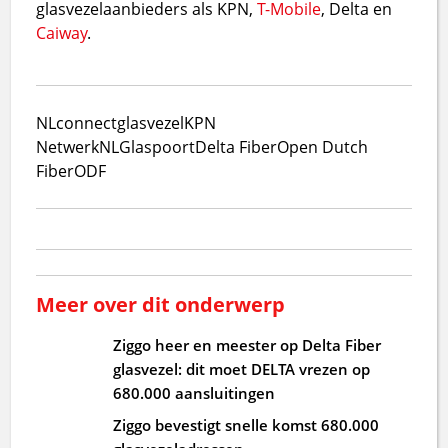
glasvezelaanbieders als KPN,
T-Mobile
, Delta en
Caiway
.
NLconnect
glasvezel
KPN
NetwerkNL
Glaspoort
Delta Fiber
Open Dutch
Fiber
ODF
Meer over dit onderwerp
Ziggo heer en meester op Delta Fiber
glasvezel: dit moet DELTA vrezen op
680.000 aansluitingen
Ziggo bevestigt snelle komst 680.000