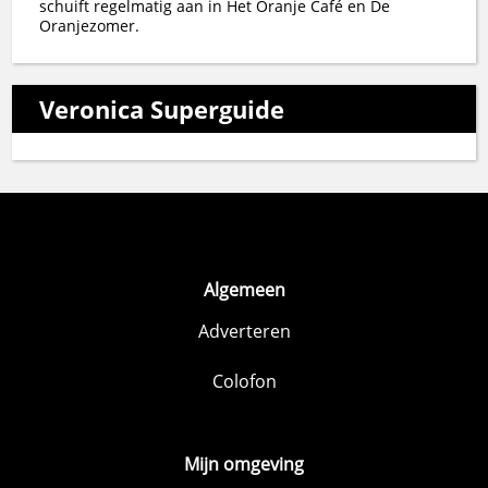
schuift regelmatig aan in Het Oranje Café en De
Oranjezomer.
Veronica Superguide
Algemeen
Adverteren
Colofon
Mijn omgeving